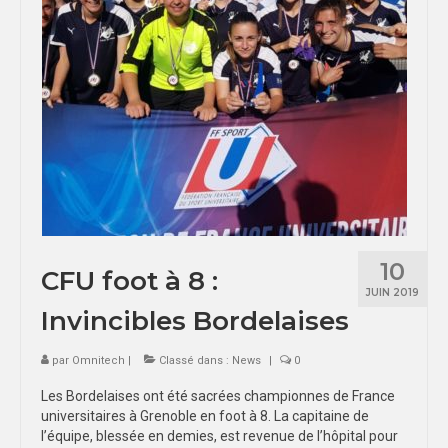
SPORTS CO
INTER-LIGUES
UNIVERSITÉS
ÉCOLES
BORDEAUX
LIMOGES
POITIERS
SPORTS IND
10
CFU foot à 8 :
ÉVÉNEMENTS
JUIN 2019
Invincibles Bordelaises
CHAMPIONNAT DE FRANCE U
NUITS SPORTIVES U
par
Omnitech
|
Classé dans :
News
|
0
BORDEAUX
Les Bordelaises ont été sacrées championnes de France
universitaires à Grenoble en foot à 8. La capitaine de
LIMOGES
l’équipe, blessée en demies, est revenue de l’hôpital pour