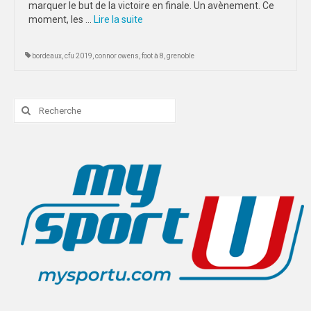
marquer le but de la victoire en finale. Un avènement. Ce
POITIERS
moment, les …
Lire la suite­­
WUC HANDBALL 2026
bordeaux
,
cfu 2019
,
connor owens
,
foot à 8
,
grenoble
AUTRES
FORMATION
Rechercher
BORDEAUX
:
LIMOGES
POITIERS
COMMUNICATION
MAG DU SPORT U
CHARTE ÉCO-RESPONSABLE
PHOTOTHÈQUE
VIDÉOTHÈQUE
LOGOTHÈQUE