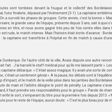
outes sont tombées devant la fougue et le collectif des Bordelaises
al, futur finaliste, dépassé par l’événement (3-1). La capitaine emblém
« On a survolé les phases de groupes. Cette année, c’est la bonne ». Ma
saire, la grande sœur de l’équipe, présente depuis 5 ans, sait à quoi s’
onnes en titre, et nous avons gagné très peu de fois contre elles dans 
 est rude, le match intense. Mais l’histoire était écrite d’avance : Bord
e : la capitaine est transférée à l’hôpital en fin de match à cause d’un
té de Dunkerque. De l’autre côté de la ville, Anaïs dispute une autre renco
ait fait… J’ai harcelé le staff médical pour qu’ils me laissent partir ». Le
, la capitaine débarque. « C’était assez magique. Il y avait une sorte de 
, c’était un sentiment génial ». A la pause, les débats sont à l’équilibre 
 d’impact, et le match de la veille pèse dans les jambes des Bordelaise
e de main et l’arbitre désigne le point de pénalty. La capitaine s’ava
sard, il faut prendre ses responsabilités pour le groupe ». Parole de cha
 enfin le sort, s’emparant du titre pour la première fois depuis 2013. «
oute pour le reste de l’équipe, aucun doute : « C’est le plus beau jour de m