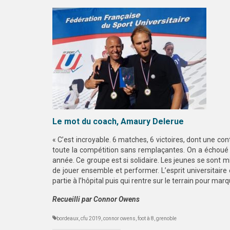
Le mot du coach, Amaury Delerue
« C’est incroyable. 6 matches, 6 victoires, dont une con
toute la compétition sans remplaçantes. On a échoué co
année. Ce groupe est si solidaire. Les jeunes se sont m
de jouer ensemble et performer. L’esprit universitaire 
partie à l’hôpital puis qui rentre sur le terrain pour mar
Recueilli par Connor Owens
bordeaux
,
cfu 2019
,
connor owens
,
foot à 8
,
grenoble