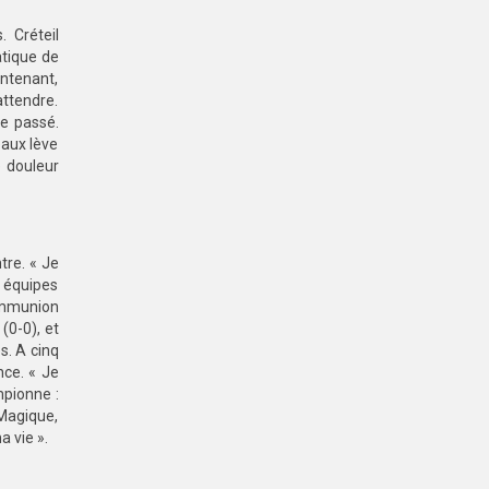
. Créteil
atique de
intenant,
attendre.
le passé.
eaux lève
e douleur
ntre. « Je
s équipes
communion
(0-0), et
s. A cinq
nce. « Je
mpionne :
 Magique,
a vie ».