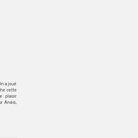
On a joué
che cette
: plaisir
ur Anaïs,