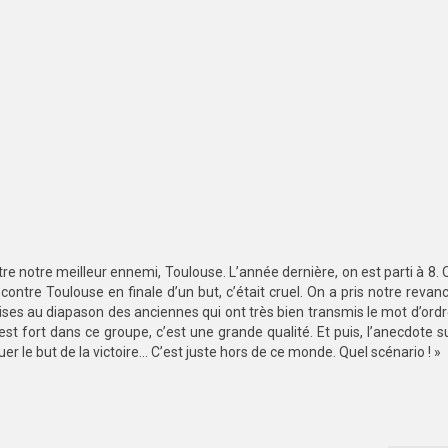
tre notre meilleur ennemi, Toulouse. L’année dernière, on est parti à 8. 
ntre Toulouse en finale d’un but, c’était cruel. On a pris notre revan
ises au diapason des anciennes qui ont très bien transmis le mot d’ordre 
est fort dans ce groupe, c’est une grande qualité. Et puis, l’anecdote s
quer le but de la victoire… C’est juste hors de ce monde. Quel scénario ! »