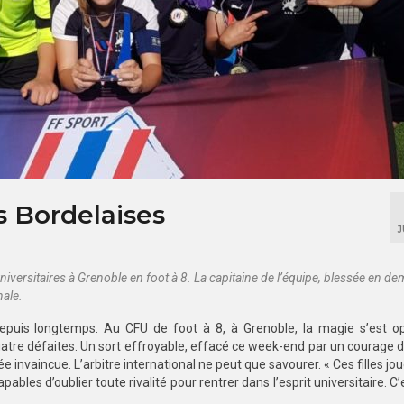
es Bordelaises
J
ersitaires à Grenoble en foot à 8. La capitaine de l’équipe, blessée en dem
nale.
epuis longtemps. Au CFU de foot à 8, à Grenoble, la magie s’est op
atre défaites. Un sort effroyable, effacé ce week-end par un courage d
 invaincue. L’arbitre international ne peut que savourer. « Ces filles jou
ables d’oublier toute rivalité pour rentrer dans l’esprit universitaire. C’