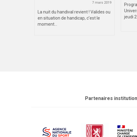
deaux –
7 mars 2019
Progra
Univer
La nuit du handival revient ! Valides ou
jeudi 2
9 octobre 2018
en situation de handicap, c’est le
moment...
que de
jeudi 18
.
Partenaires institutio