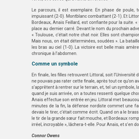
Le parcours, il est exemplaire. En phase de poule, t
impuissant (2-0). Montblanc combattant (2-1). Et Littor
Bordeaux, Anaïs Feillard, est confiante pour la suite. 
place au dernier carré. Devant le nom du prochain adver
« Toulouse, c’était notre chat noir. Elles sont champi
Mais nous, on était déterminées, soudées ». La bataille
les bras au ciel (1-0). La victoire est belle mais amèr
chronique à l’abdomen.
Comme un symbole
En finale, les filles retrouvent Littoral, soit l’Universi
ne pouvais pas rater cette finale, après tout ce qu’on av
s’apprêtent à rentrer sur le terrain, et, tel un symbole
quand je suis arrivée, on a toutes ressenti quelque chose
Anaïs effectue son entrée en jeu. Littoral met beaucoup
minutes de la fin, la défense nordiste commet une faut
devais le tirer, c’était comme écrit. Quand on a le bras
le tir de la grande sœur fait mouche, et Bordeaux rompt
irréel, incroyable », lâchera-t-elle. Pour Anaïs, et s’en d
Connor Owens