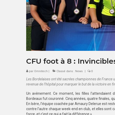
CFU foot à 8 : Invincibl
par
Omnitech
|
Classé dans :
News
|
0
Les Bordelaises ont été sacrées championnes de France univ
revenue de l’hôpital pour marquer le but de la victoire en fi
Un avènement. Ce moment, les filles l’attendaient d
Bordeaux fut couronné. Cinq années, quatre finales, qu
En Isère, l’équipe coachée par Amaury Delerue est restée
contre l’autre chaque week-end en club, et elles sont cap
force, et c’est ce qui a fait la différence ».