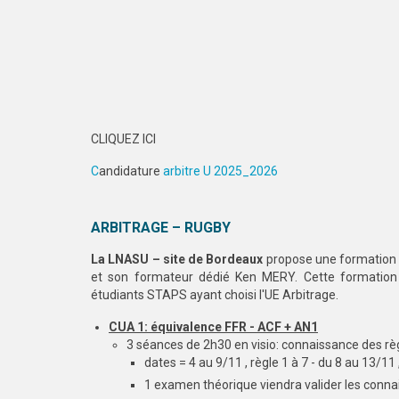
CLIQUEZ ICI
C
andidature
arbitre U 2025_2026
ARBITRAGE – RUGBY
La LNASU – site de Bordeaux
propose une formation c
et son formateur dédié Ken MERY. Cette formation
étudiants STAPS ayant choisi l'UE Arbitrage.
CUA 1: équivalence FFR - ACF + AN1
3 séances de 2h30 en visio: connaissance des rè
dates = 4 au 9/11 , règle 1 à 7 - du 8 au 13/11 
1 examen théorique viendra valider les con