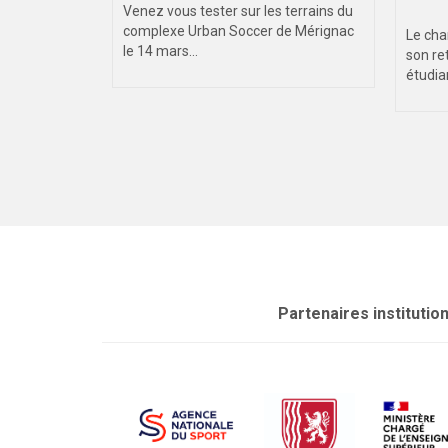
Venez vous tester sur les terrains du
21 avril 2026
complexe Urban Soccer de Mérignac
Le cha
le 14 mars...
son re
sitaires 2026
étudian
x accueillera
ersitaires.
Partenaires institutio