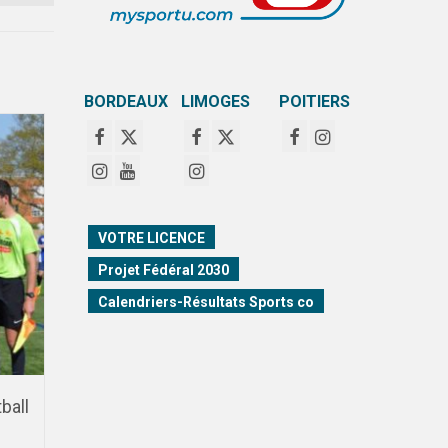
BORDEAUX
LIMOGES
POITIERS
VOTRE LICENCE
Projet Fédéral 2030
Calendriers-Résultats Sports co
ball
Palmarès 2017-2018 –
Aide CVEC 
académie de Bordeaux
de licence