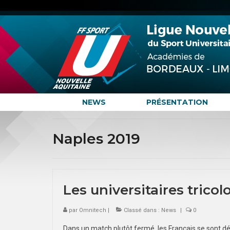
NEWS
PRÉSENTATION
Naples 2019
Les universitaires tricol
par
Omnitech
|
Classé dans :
News
|
0
Dans un match plutôt fermé, les Français se sont déf