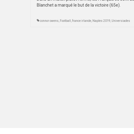
Blanchet a marqué le but de la victoire (65e).
connor owens
,
Football
,
france irlande
,
Naples 2019
,
Universiades