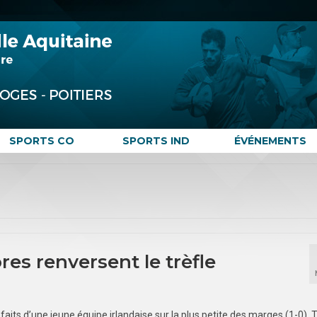
SPORTS CO
SPORTS IND
ÉVÉNEMENTS
ores renversent le trèfle
aits d’une jeune équipe irlandaise sur la plus petite des marges (1-0). 