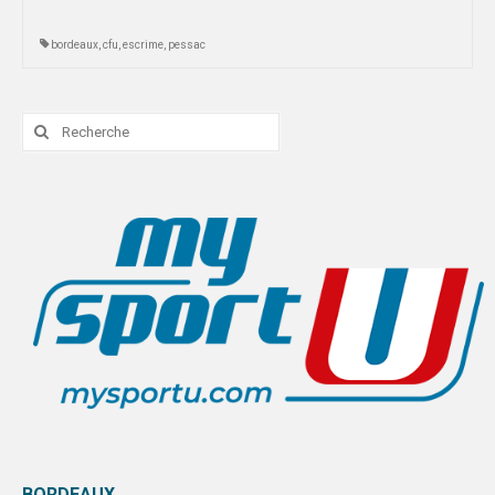
POITIERS
bordeaux
,
cfu
,
escrime
,
pessac
WUC HANDBALL 2026
AUTRES
Rechercher
FORMATION
:
BORDEAUX
LIMOGES
POITIERS
COMMUNICATION
MAG DU SPORT U
CHARTE ÉCO-RESPONSABLE
PHOTOTHÈQUE
VIDÉOTHÈQUE
LOGOTHÈQUE
BORDEAUX