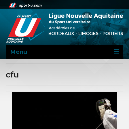
Menu
NEWS
cfu
PRÉSENTATION
LNASU
COMITÉ DIRECTEUR 2024-2028
DOSSIER ADMINISTRATIF
LOCALISATION INSTALLATIONS
SPORTIVES