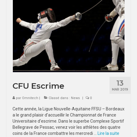
SPORTS CO
INTER-LIGUES
UNIVERSITÉS
ÉCOLES
BORDEAUX
LIMOGES
POITIERS
SPORTS IND
13
CFU Escrime
ÉVÉNEMENTS
MAR 2019
par
Omnitech
CHAMPIONNAT DE FRANCE U
|
Classé dans :
News
|
0
Cette année, la Ligue Nouvelle-Aquitaine FFSU – Bordeaux
NUITS SPORTIVES U
a le grand plaisir d’accueillir le Championnat de France
BORDEAUX
Universitaire d’escrime. Dans le superbe Complexe Sportif
Bellegrave de Pessac, venez voir les athlètes des quatre
LIMOGES
coins de la France combattre les mercredi …
Lire la suite­­