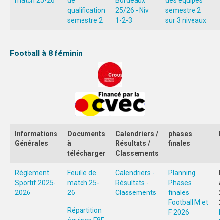
match 25-26
de
Bordeaux
des équipes
AFFICHES
qualification
25/26 - Niv
semestre 2
semestre 2
1-2-3
sur 3 niveaux
PALMARÈS
PARTENAIRES
Football à 8 féminin
Informations
Documents
Calendriers /
phases
Générales
à
Résultats /
finales
télécharger
Classements
Règlement
Feuille de
Calendriers -
Planning
Sportif 2025-
match 25-
Résultats -
Phases
2026
26
Classements
finales
Football M et
Répartition
F 2026