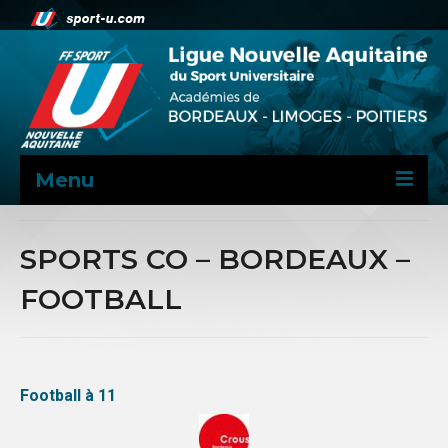
Menu
NEWS
SPORTS CO – BORDEAUX –
PRÉSENTATION
FOOTBALL
LNASU
COMITÉ DIRECTEUR 2024-2028
DOSSIER ADMINISTRATIF
Football à 11
LOCALISATION INSTALLATIONS
SPORTIVES