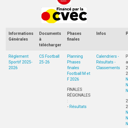
SPORTS CO
INTER-LIGUES
UNIVERSITÉS
ÉCOLES
Informations
Documents
Phases
Infos
Générales
à
finales
BORDEAUX
télécharger
LIMOGES
Règlement
CS Football
Planning
Calendriers -
P
POITIERS
Sportif 2025-
25-26
Phases
Résultats -
a
2026
finales
Classements
2
SPORTS IND
Football M et
2
F 2026
N
ÉVÉNEMENTS
N
FINALES
N
CHAMPIONNAT DE FRANCE U
RÉGIONALES
:
2
NUITS SPORTIVES U
-
Résultats
2
BORDEAUX
N
N
LIMOGES
N