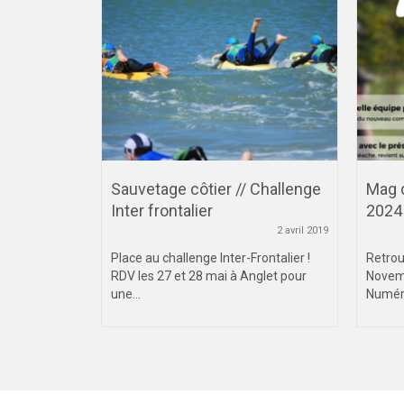
igues M et
Sauvetage côtier // Challenge
Mag 
Inter frontalier
2024
 novembre 2023
2 avril 2019
 le stadium
Place au challenge Inter-Frontalier !
Retrou
a le théâtre
RDV les 27 et 28 mai à Anglet pour
Novemb
.
une...
Numér