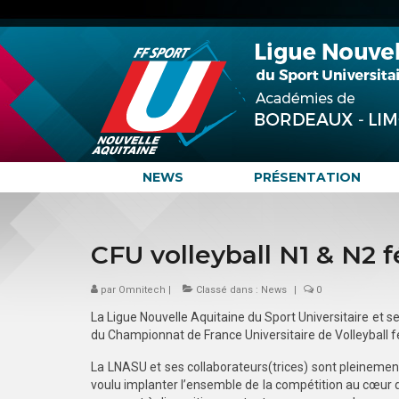
NEWS
PRÉSENTATION
CFU volleyball N1 & N2 
par
Omnitech
|
Classé dans :
News
|
0
La Ligue Nouvelle Aquitaine du Sport Universitaire et s
du Championnat de France Universitaire de Volleyball f
La LNASU et ses collaborateurs(trices) sont pleinement
voulu implanter l’ensemble de la compétition au cœur d