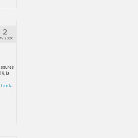
2
OV 2020
 mesures
9, la
…
Lire la