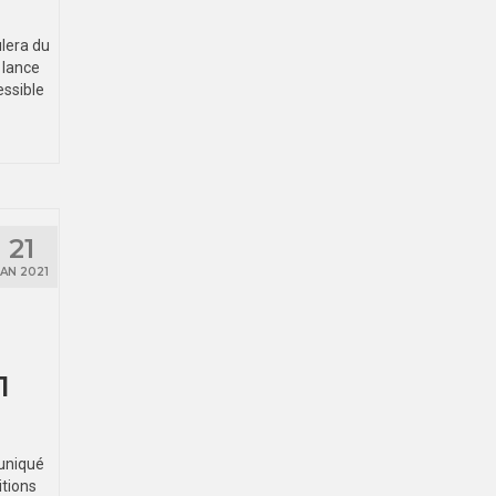
lera du
 lance
essible
21
JAN 2021
1
muniqué
itions