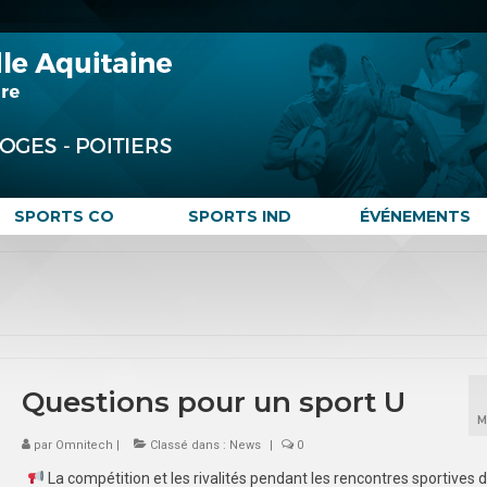
SPORTS CO
SPORTS IND
ÉVÉNEMENTS
Questions pour un sport U
M
par
Omnitech
|
Classé dans :
News
|
0
La compétition et les rivalités pendant les rencontres sportives 