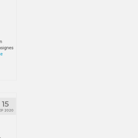
un
nsignes
­­
15
EP 2020