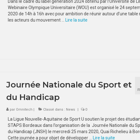
Dans le cadre du label génération 2024 obtenu par l’Université de Lil
Webinaire Olympique Universitaire (WOU) est organisé le 24 septe
2020 de 14h à 16h avec pour ambition de réunir autour d’une table
les acteurs du mouvement …
Lire la suite­­
Journée Nationale du Sport et
F
du Handicap
par
Omnitech
|
Classé dans :
News
|
0
La Ligue Nouvelle-Aquitaine de Sport U soutien le projet des étudia
STAPS Bordeaux dans l’organisation de la Journée Nationale du Sp
du Handicap (JNSH) le mercredi 25 mars 2020, Quai Richelieu à Bo
Cette journée a pour objet de développer …
Lire la suite­­