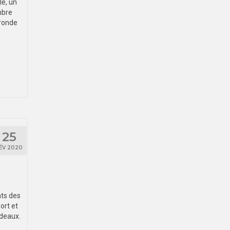
le, un
mbre
 ronde
25
ÉV 2020
nts des
ort et
rdeaux.