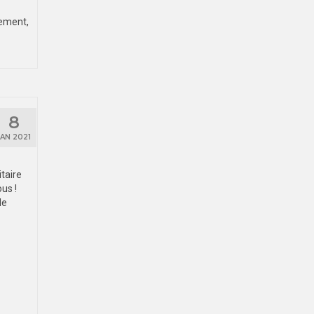
vement,
8
JAN 2021
itaire
us !
de